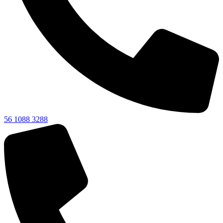
56 1088 3288